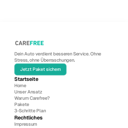
Saisonale Fahrzeugprüfung schützt vor
Pannen und teuren Reparaturen. Erfahre,
was beim Sommer- und Wintercheck
geprüft wird und warum du keinen
auslassen solltest.
Dein Auto verdient besseren Service. Ohne 
Stress, ohne Überraschungen.
Jetzt Paket sichern
Startseite
Home
Unser Ansatz
Warum Carefree?
Pakete
3-Schritte Plan
Rechtliches
Impressum